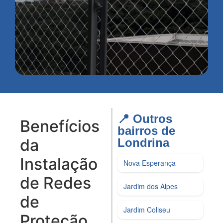
📍 Outros
Benefícios
bairros de
da
Londrina​
Instalação
Nova Esperança
de Redes
Jardim dos Alpes
de
Jardim Coliseu
Proteção