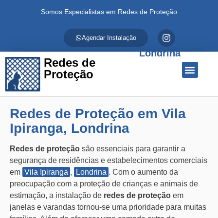
Somos Especialistas em Redes de Proteção
Agendar Instalação
Londrina
Redes de
Proteção
Quem Somos
Redes de Proteção
Fale Conosco
Redes de Proteção em Vila
Ipiranga, Londrina
Redes de proteção
são essenciais para garantir a
segurança de residências e estabelecimentos comerciais
em
Vila Ipiranga
,
Londrina
. Com o aumento da
preocupação com a proteção de crianças e animais de
estimação, a instalação de
redes de proteção
em
janelas e varandas tornou-se uma prioridade para muitas