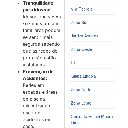
Tranquilidade
Vila Recreio
para Idosos:
Idosos que vivem
Zona Sul
sozinhos ou com
familiares podem
Jardim Antares
se sentir mais
seguros sabendo
Zona Oeste
que as redes de
proteção estão
HU
instaladas.
Prevenção de
Gleba Lindoia
Acidentes:
Redes em
Zona Norte
escadas e áreas
de piscina
Zona Leste
minimizam o
risco de
Conjunto Ernani Moura
acidentes em
Lima
casa.