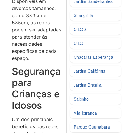
Disponíveis em
Jardim Bandeirantes
diversos tamanhos,
Shangri-lá
como 3x3cm e
5x5cm, as redes
CILO 2
podem ser adaptadas
para atender às
CILO
necessidades
específicas de cada
Chácaras Esperança
espaço.
Segurança
Jardim Califórnia
para
Jardim Brasília
Crianças e
Saltinho
Idosos
Vila Ipiranga
Um dos principais
benefícios das redes
Parque Guanabara