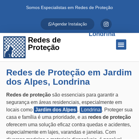
Somos Especialistas em Redes de Proteção
Agendar Instalação
Londrina
Redes de
Proteção
Quem Somos
Redes de Proteção
Fale Conosco
Redes de Proteção em Jardim
dos Alpes, Londrina
Redes de proteção
são essenciais para garantir a
segurança em áreas residenciais, especialmente em
locais como
Jardim dos Alpes
,
Londrina
. Proteger sua
casa e família é uma prioridade, e as
redes de proteção
oferecem uma solução eficaz contra quedas e acidentes,
especialmente em lajes, varandas e janelas. Com