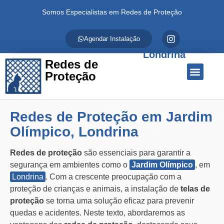
Somos Especialistas em Redes de Proteção
Agendar Instalação
Londrina
Redes de
Proteção
Quem Somos
Redes de Proteção
Fale Conosco
Redes de Proteção em Jardim
Olímpico, Londrina
Redes de proteção
são essenciais para garantir a
segurança em ambientes como o
Jardim Olímpico
, em
Londrina
. Com a crescente preocupação com a
proteção de crianças e animais, a instalação de
telas de
proteção
se torna uma solução eficaz para prevenir
quedas e acidentes. Neste texto, abordaremos as