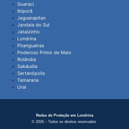
Guaraci
Ibiporã
Jaguarapitan
Jandaia do Sul
Jataizinho
Londrina
Pitangueiras
Poderoso Primo de Maio
Rolândia
Sabáudia
Sertanópolis
Tamarana
Uraí
Redes de Proteção em Londrina
© 2026 – Todos os direitos reservados.