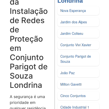
da
Londrina​
Instalação
Nova Esperança
de Redes
Jardim dos Alpes
de
Jardim Coliseu
Proteção
Conjunto Vivi Xavier
em
Conjunto
Conjunto Parigot de
Souza
Parigot de
João Paz
Souza
Londrina
Milton Gavetti
Cinco Conjuntos
A segurança é uma
prioridade em
Cidade Industrial 1
qualquer residência,