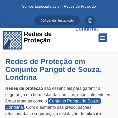
Somos Especialistas em Redes de Proteção
Agendar Instalação
Londrina
Redes de
Proteção
Quem Somos
Redes de Proteção
Fale Conosco
Redes de Proteção em
Conjunto Parigot de Souza,
Londrina
Redes de proteção
são essenciais para garantir a
segurança e o bem-estar das famílias, especialmente em
áreas urbanas como o
Conjunto Parigot de Souza
,
Londrina
. Com o aumento das preocupações
relacionadas à segurança, a instalação de
telas de