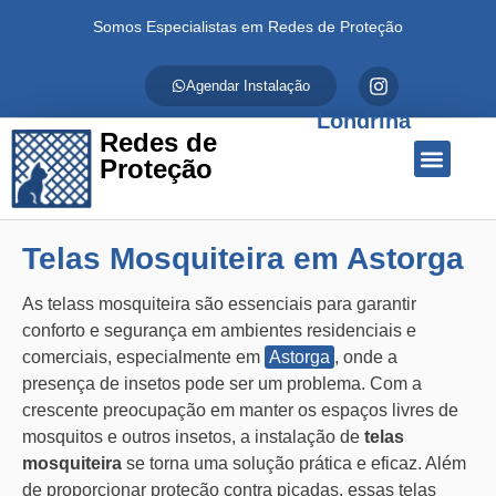
Somos Especialistas em Redes de Proteção
Agendar Instalação
Londrina
Redes de
Proteção
Quem Somos
Redes de Proteção
Fale Conosco
Telas Mosquiteira em Astorga
As telass mosquiteira são essenciais para garantir
conforto e segurança em ambientes residenciais e
comerciais, especialmente em
Astorga
, onde a
presença de insetos pode ser um problema. Com a
crescente preocupação em manter os espaços livres de
mosquitos e outros insetos, a instalação de
telas
mosquiteira
se torna uma solução prática e eficaz. Além
de proporcionar proteção contra picadas, essas telas