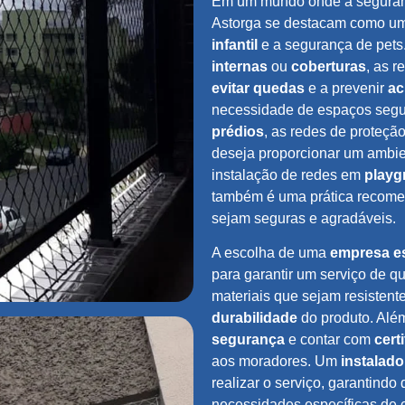
Em um mundo onde a seguranç
Astorga se destacam como uma
infantil
e a segurança de pets
internas
ou
coberturas
, as r
evitar quedas
e a prevenir
ac
necessidade de espaços segu
prédios
, as redes de proteçã
deseja proporcionar um ambie
instalação de redes em
playg
também é uma prática recomen
sejam seguras e agradáveis.
A escolha de uma
empresa es
para garantir um serviço de 
materiais que sejam resistent
durabilidade
do produto. Além
segurança
e contar com
cert
aos moradores. Um
instalado
realizar o serviço, garantindo
necessidades específicas de