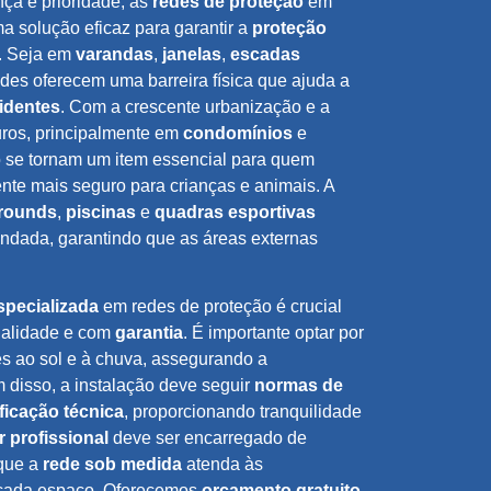
a é prioridade, as
redes de proteção
em
 solução eficaz para garantir a
proteção
. Seja em
varandas
,
janelas
,
escadas
edes oferecem uma barreira física que ajuda a
identes
. Com a crescente urbanização e a
ros, principalmente em
condomínios
e
o se tornam um item essencial para quem
nte mais seguro para crianças e animais. A
rounds
,
piscinas
e
quadras esportivas
dada, garantindo que as áreas externas
pecializada
em redes de proteção é crucial
qualidade e com
garantia
. É importante optar por
es ao sol e à chuva, assegurando a
 disso, a instalação deve seguir
normas de
ificação técnica
, proporcionando tranquilidade
r profissional
deve ser encarregado de
 que a
rede sob medida
atenda às
 cada espaço. Oferecemos
orçamento gratuito