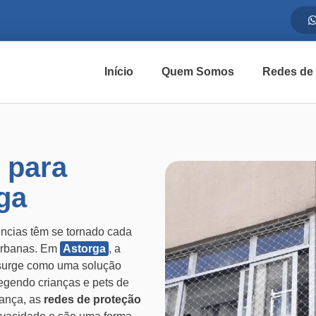
Início
Quem Somos
Redes de
 para
ga
ências têm se tornado cada
 urbanas. Em
Astorga
, a
urge como uma solução
tegendo crianças e pets de
rança, as
redes de proteção