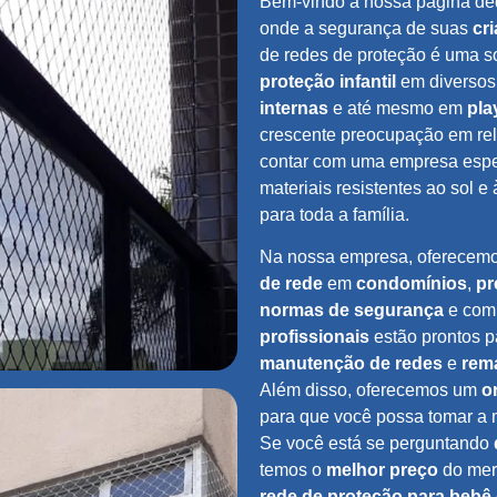
Bem-vindo à nossa página de
onde a segurança de suas
cr
de redes de proteção é uma so
proteção infantil
em diversos
internas
e até mesmo em
pla
crescente preocupação em rel
contar com uma empresa espec
materiais resistentes ao sol e
para toda a família.
Na nossa empresa, oferecem
de rede
em
condomínios
,
pr
normas de segurança
e co
profissionais
estão prontos p
manutenção de redes
e
rem
Além disso, oferecemos um
o
para que você possa tomar a 
Se você está se perguntando
temos o
melhor preço
do mer
rede de proteção para bebê