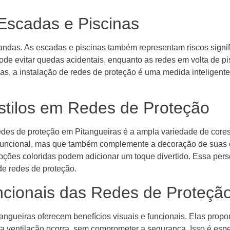
Escadas e Piscinas
ndas. As escadas e piscinas também representam riscos signifi
ode evitar quedas acidentais, enquanto as redes em volta de p
s, a instalação de redes de proteção é uma medida inteligente
stilos em Redes de Proteção
edes de proteção em Pitangueiras é a ampla variedade de cores 
funcional, mas que também complemente a decoração de suas 
opções coloridas podem adicionar um toque divertido. Essa pe
de redes de proteção.
uncionais das Redes de Proteçã
angueiras oferecem benefícios visuais e funcionais. Elas pro
ue a ventilação ocorra, sem comprometer a segurança. Isso é es