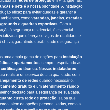
dicada às
redes de proteção
em Pitangueiras,
ianças
e
pets
é a nossa prioridade. A instalação
lução eficaz para evitar quedas e garantir a
 ambientes, como
varandas
,
janelas
,
escadas
ygrounds
e
quadras esportivas
. Com a
ação à segurança residencial, é essencial
ializada que ofereça serviços de qualidade e
 à chuva, garantindo durabilidade e segurança
os uma ampla gama de opções para
instalação
édios
e
apartamentos
, sempre respeitando as
m
certificação técnica
. Nossos
instaladores
ara realizar um serviço de alta qualidade, com
anejamento de redes
quando necessário.
rçamento gratuito
e um
atendimento rápido
melhor decisão para a segurança de sua casa.
quanto custa rede de proteção
, saiba que
cado, além de opções personalizadas, como a
e a
rede de proteção para gato preço