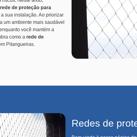
 riscos. Neste texto,
rede de proteção para
a sua instalação. Ao priorizar
ara um ambiente mais saudável
e, enquanto você mantém a
cubra como a
rede de
em Pitangueiras.
Redes de prot