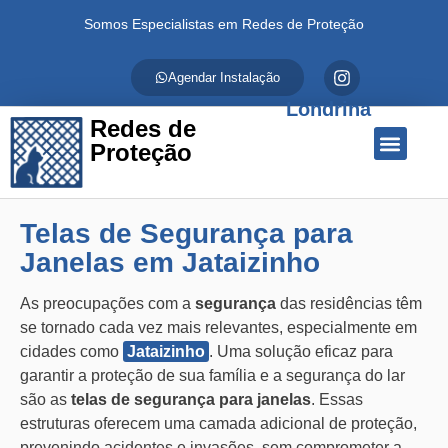
Somos Especialistas em Redes de Proteção
Agendar Instalação
Londrina
Redes de
Proteção
Quem Somos
Redes de Proteção
Fale Conosco
Telas de Segurança para
Janelas em Jataizinho
As preocupações com a
segurança
das residências têm
se tornado cada vez mais relevantes, especialmente em
cidades como
Jataizinho
. Uma solução eficaz para
garantir a proteção de sua família e a segurança do lar
são as
telas de segurança para janelas
. Essas
estruturas oferecem uma camada adicional de proteção,
prevenindo acidentes e invasões, sem comprometer a