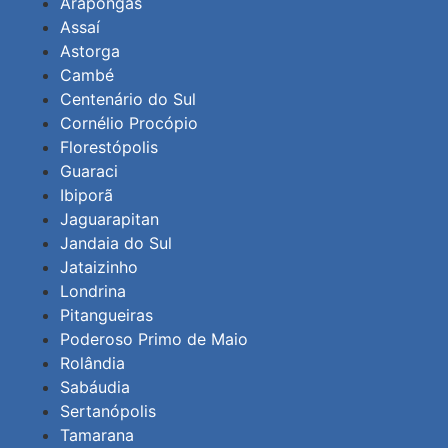
Arapongas
Assaí
Astorga
Cambé
Centenário do Sul
Cornélio Procópio
Florestópolis
Guaraci
Ibiporã
Jaguarapitan
Jandaia do Sul
Jataizinho
Londrina
Pitangueiras
Poderoso Primo de Maio
Rolândia
Sabáudia
Sertanópolis
Tamarana