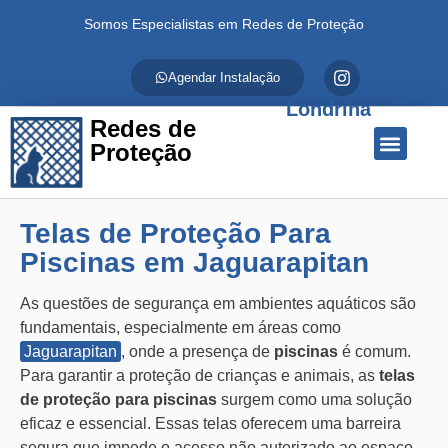
Somos Especialistas em Redes de Proteção
Agendar Instalação
Londrina
Redes de
Proteção
Quem Somos
Redes de Proteção
Fale Conosco
Telas de Proteção Para
Piscinas em Jaguarapitan
As questões de segurança em ambientes aquáticos são
fundamentais, especialmente em áreas como
Jaguarapitan
, onde a presença de
piscinas
é comum.
Para garantir a proteção de crianças e animais, as
telas
de proteção para piscinas
surgem como uma solução
eficaz e essencial. Essas telas oferecem uma barreira
segura que impede o acesso não autorizado ao espaço