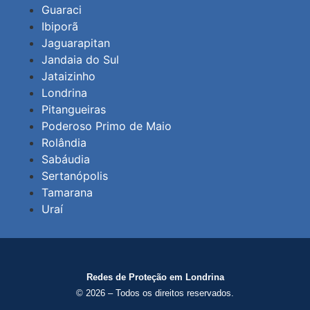
Guaraci
Ibiporã
Jaguarapitan
Jandaia do Sul
Jataizinho
Londrina
Pitangueiras
Poderoso Primo de Maio
Rolândia
Sabáudia
Sertanópolis
Tamarana
Uraí
Redes de Proteção em Londrina
© 2026 – Todos os direitos reservados.