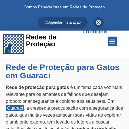
Somos Especialistas em Redes de Proteção
Agendar Instalação
Londrina
Redes de
Proteção
Quem Somos
Redes de Proteção
Fale Conosco
Rede de Proteção para Gatos
em Guaraci
Rede de proteção para gatos
é um tema cada vez mais
relevante para os amantes de felinos que desejam
proporcionar segurança e conforto aos seus pets. Em
Guaraci
, a crescente preocupação com a segurança dos
gatos, que muitas vezes arriscam suas vidas ao explorar
o ambiente externo, tem levado os tutores a buscar
soluções eficazes. A instalação de
redes de proteção