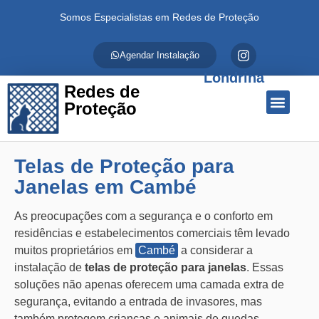
Somos Especialistas em Redes de Proteção
Agendar Instalação
Londrina
Redes de
Proteção
Quem Somos
Redes de Proteção
Fale Conosco
Telas de Proteção para
Janelas em Cambé
As preocupações com a segurança e o conforto em
residências e estabelecimentos comerciais têm levado
muitos proprietários em
Cambé
a considerar a
instalação de
telas de proteção para janelas
. Essas
soluções não apenas oferecem uma camada extra de
segurança, evitando a entrada de invasores, mas
também protegem crianças e animais de quedas