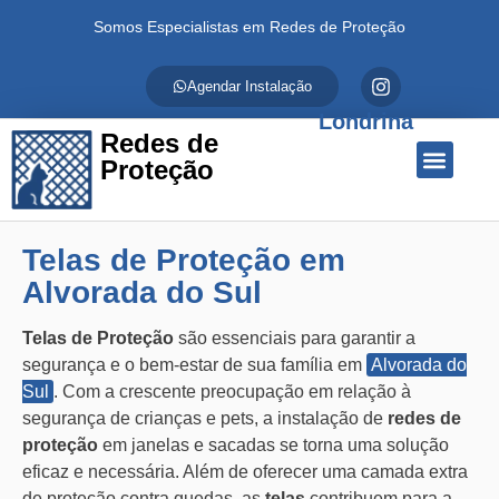
Somos Especialistas em Redes de Proteção
Agendar Instalação
Londrina
Redes de
Proteção
Quem Somos
Redes de Proteção
Fale Conosco
Telas de Proteção em
Alvorada do Sul
Telas de Proteção
são essenciais para garantir a
segurança e o bem-estar de sua família em
Alvorada do
Sul
. Com a crescente preocupação em relação à
segurança de crianças e pets, a instalação de
redes de
proteção
em janelas e sacadas se torna uma solução
eficaz e necessária. Além de oferecer uma camada extra
de proteção contra quedas, as
telas
contribuem para a